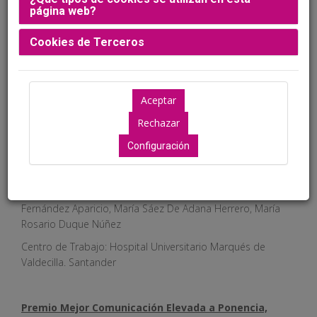
página web?
Autores: Eulalia Roig Ginesta, Laia Menéndez Colom, Pere
Pares Baulenas, Sofia Gaggiotti Marre, Anna Polo Ramos,
Cookies de Terceros
Berta Milian Alonso, Esther Franquet Barnils
Centro de Trabajo: Fundación Puigvert. Barcelona
Premio Mejor Póster, dotado con 500€
Al trabajo titulado: 871/97. DOBLE PRESERVACIÓN
Configuración
ONCOLÓGICA: OBJETIVO REPRODUCTIVO CUMPLIDO
Autores: María Trinidad Gómez López, Ana Huerta Ceballos,
Gema Urquiza Negrete, Cristina Mayo Suárez, Álvaro
Fernández Aparicio, María Sáez De Adana Herrero, María
Rosario Duque Núñez
Centro de Trabajo: Hospital Universitario Marqués de
Valdecilla. Santander
Premio Mejor Comunicación Elevada a Ponencia,