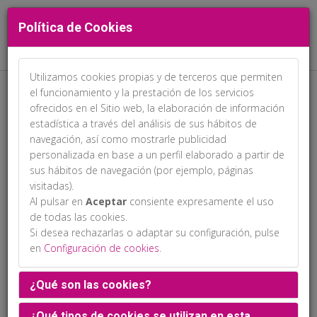
Política de Cookies
Utilizamos cookies propias y de terceros que permiten
el funcionamiento y la prestación de los servicios
ofrecidos en el Sitio web, la elaboración de información
estadística a través del análisis de sus hábitos de
navegación, así como mostrarle publicidad
personalizada en base a un perfil elaborado a partir de
sus hábitos de navegación (por ejemplo, páginas
Junta Directiva SEF
visitadas).
Al pulsar en
Aceptar
consiente expresamente el uso
de todas las cookies.
Si desea rechazarlas o adaptar su configuración, pulse
en
Configuración de cookies
.
¿Qué son las cookies?
¿Qué tipos de cookies se utilizan en esta