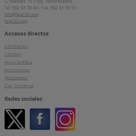
C/ Narváez 15·1ºIzq, 28009 Madrid
Tel. 902 43 09 60 / Fax. 902 43 09 59
info@fase20.com
fase20.com
Accesos directos
Información
Comités
Área Científica
Inscripciones
Alojamiento
Exp. Comercial
Redes sociales